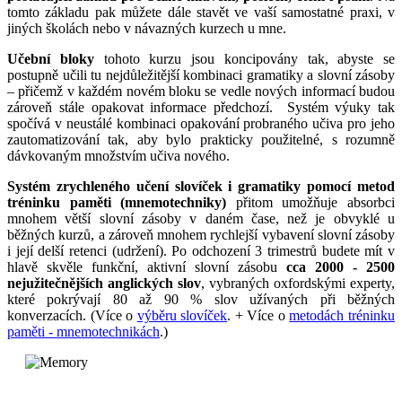
tomto základu pak můžete dále stavět ve vaší samostatné praxi, v
jiných školách nebo v návazných kurzech u mne.
Učební bloky
tohoto kurzu jsou koncipovány tak, abyste se
postupně učili tu nejdůležitější kombinaci gramatiky a slovní zásoby
– přičemž v každém novém bloku se vedle nových informací budou
zároveň stále opakovat informace předchozí. Systém výuky tak
spočívá v neustálé kombinaci opakování probraného učiva pro jeho
zautomatizování tak, aby bylo prakticky použitelné, s rozumně
dávkovaným množstvím učiva nového.
Systém zrychleného učení slovíček i gramatiky pomocí metod
tréninku paměti (mnemotechniky)
přitom umožňuje absorbci
mnohem větší slovní zásoby v daném čase, než je obvyklé u
běžných kurzů, a zároveň mnohem rychlejší vybavení slovní zásoby
i její delší retenci (udržení). Po odchození 3 trimestrů budete mít v
hlavě skvěle funkční, aktivní slovní zásobu
cca 2000 - 2500
nejužitečnějších anglických slov
, vybraných oxfordskými experty,
které pokrývají 80 až 90 % slov užívaných při běžných
konverzacích. (Více o
výběru slovíček
. + Více o
metodách tréninku
paměti - mnemotechnikách
.)