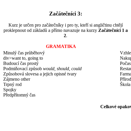
Začátečníci 3:
Kurz je určen pro začátečníky i pro ty, kteří si angličtinu chtějí
proklepnout od základů a přímo navazuje na kurzy
Začátečníci 1 a
2
.
GRAMATIKA
Minulý čas průběhový
Vzhle
div>want to, going to
Naku
Budoucí čas prostý
Počas
Podmiňovací způsob
would, should, could
Resta
Způsobová slovesa a jejich opisné tvary
Farma
Zájmeno other
Příro
Trpný rod
Škola
Spojky
Předpřítomný čas
Celkové opako