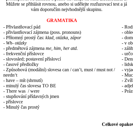
Můžete se přihlásit rovnou, anebo si udělejte rozřazovací test a já
vám doporučím nejvhodnější skupinu.
GRAMATIKA
- Přivlastňovací pád
- Rod
- přivlastňovací zájmena (poss. pronouns)
- oble
- Přítomný prostý čas:
klad, otázka, zápor
- dom
- Wh- otázky
- v o
- předmětová zájmena
me, him, her atd.
- záli
- frekvenční příslovce
- urč
- slovosled; postavení příslovcí
- Denn
- časové předložky
- lids
- Způsobová (modální) slovesa can / can’t, must / must not /
- vyj
needn‘t
- Muc
- have – mít (shrnutí)
- Zvíř
- minulý čas slovesa TO BE
- adje
- There was / were
- Prá
- stupňování přídavných jmen
- příslovce
- Minulý čas prostý
Celkové opako