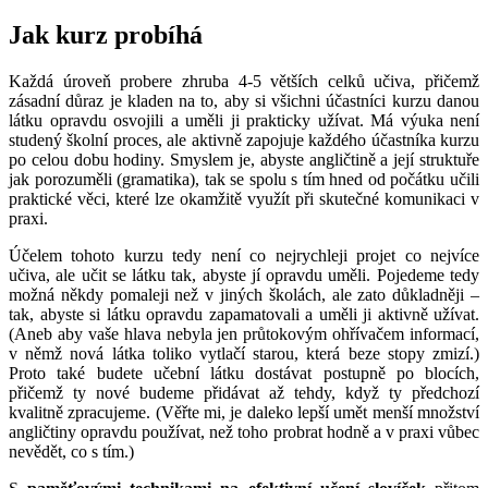
Jak kurz probíhá
Každá úroveň probere zhruba 4-5 větších celků učiva, přičemž
zásadní důraz je kladen na to, aby si všichni účastníci kurzu danou
látku opravdu osvojili a uměli ji prakticky užívat. Má výuka není
studený školní proces, ale aktivně zapojuje každého účastníka kurzu
po celou dobu hodiny. Smyslem je, abyste angličtině a její struktuře
jak porozuměli (gramatika), tak se spolu s tím hned od počátku učili
praktické věci, které lze okamžitě využít při skutečné komunikaci v
praxi.
Účelem tohoto kurzu tedy není co nejrychleji projet co nejvíce
učiva, ale učit se látku tak, abyste jí opravdu uměli. Pojedeme tedy
možná někdy pomaleji než v jiných školách, ale zato důkladněji –
tak, abyste si látku opravdu zapamatovali a uměli ji aktivně užívat.
(Aneb aby vaše hlava nebyla jen průtokovým ohřívačem informací,
v němž nová látka toliko vytlačí starou, která beze stopy zmizí.)
Proto také budete učební látku dostávat postupně po blocích,
přičemž ty nové budeme přidávat až tehdy, když ty předchozí
kvalitně zpracujeme. (Věřte mi, je daleko lepší umět menší množství
angličtiny opravdu používat, než toho probrat hodně a v praxi vůbec
nevědět, co s tím.)