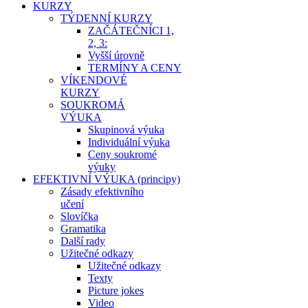
KURZY
TÝDENNÍ KURZY
ZAČÁTEČNÍCI 1,
2, 3:
Vyšší úrovně
TERMÍNY A CENY
VÍKENDOVÉ
KURZY
SOUKROMÁ
VÝUKA
Skupinová výuka
Individuální výuka
Ceny soukromé
výuky
EFEKTIVNÍ VÝUKA (principy)
Zásady efektivního
učení
Slovíčka
Gramatika
Další rady
Užitečné odkazy
Užitečné odkazy
Texty
Picture jokes
Video