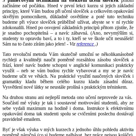
S
paměťovými technikami na efektivní učení slovíček
přitom
začínáme od počátku. Hned v první lekci kurzu si jejich základní
principy, které Vám budou při učení slovíček a celkovém opakování
skvělým pomocníkem, důkladně osvětlíme a poté tuto techniku
budeme při výuce slovíček průběžně užívat, abyste se v ní rychle
zdokonalili. Hned po osvojení základních principů přitom zjistíte, že
je snadno pochopitelná – a navíc zábavná. (Ano, nevymýšlím si,
studenty to opravdu baví, a to i ty, kteří se ve škole učit nesnášeli!
Sám na to často zírám jako jelen! -
Viz
reference
.)
Tato revoluční metoda Vám skutečně umožní se několikanásobně
rychleji a kvalitněji naučit poměrně rozsáhlou zásobu slovíček a
frází, které navíc budete schopni v anglické komunikaci prakticky
využít – neb se vám budou rychle vybavovat a my se je navíc
budeme učit ve větách. Na praktické využití naučených slovíček i
gramatiky kladu během celého kurzu kladu zásadní důraz.
Vysvětlení nové látky se neustále prolíná s praktickým tréninkem.
Na druhou stranu ani nejlepší metoda ono učení neprovede za vás.
Součástí mé výuky je tak i soustavné motivování studentů, aby ze
sebe vydali maximum na hodině i doma. Instrukce k efektivnímu
opakování doma tak studenti spolu se cvičeními poslechu dostávají
pravidelně emailem.
Byť je však výuka v mých kurzech z jednoho úhlu pohledu aktivita
poměrně náročná (co si budeme nalhávat, bez práce nejsou koláče),