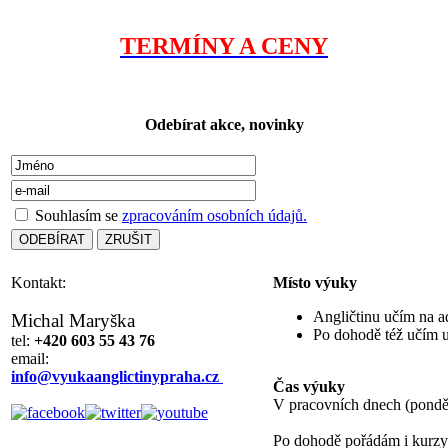
TERMÍNY A CENY
Odebírat akce, novinky
Souhlasím se
zpracováním osobních údajů.
Kontakt:
Místo výuky
Angličtinu učím na a
Michal Maryška
Po dohodě též učím u
tel:
+420 603 55 43 76
email:
info@vyukaanglictinypraha.cz
Čas výuky
V pracovních dnech (ponděl
Po dohodě pořádám i kurz