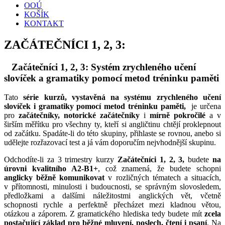
OOÚ
KOŠÍK
KONTAKT
ZAČÁTEČNÍCI 1, 2, 3:
Začátečníci 1, 2, 3
:
Systém zrychleného učení
slovíček a gramatiky pomocí metod tréninku paměti
Tato
série kurzů, vystavěná na systému zrychleného učení
slovíček i gramatiky pomocí metod tréninku paměti,
je určena
pro
začátečníky, notorické začátečníky
i
mírně pokročilé
a v
širším měřítku pro všechny ty, kteří si angličtinu chtějí proklepnout
od začátku. Spadáte-li do této skupiny, přihlaste se rovnou, anebo si
udělejte rozřazovací test a já vám doporučím nejvhodnější skupinu.
Odchodíte-li za 3 trimestry kurzy
Začátečníci 1, 2, 3,
budete
na
úrovni kvalitního A2-B1+
, což znamená, že budete schopni
anglicky běžně komunikovat
v rozličných tématech a situacích,
v přítomnosti, minulosti i budoucnosti, se správným slovosledem,
předložkami a dalšími náležitostmi anglických vět, včetně
schopnosti rychle a perfektně přecházet mezi kladnou větou,
otázkou a záporem. Z gramatického hlediska tedy budete mít
zcela
postačující základ pro běžné mluvení, poslech, čtení i psaní
. Na