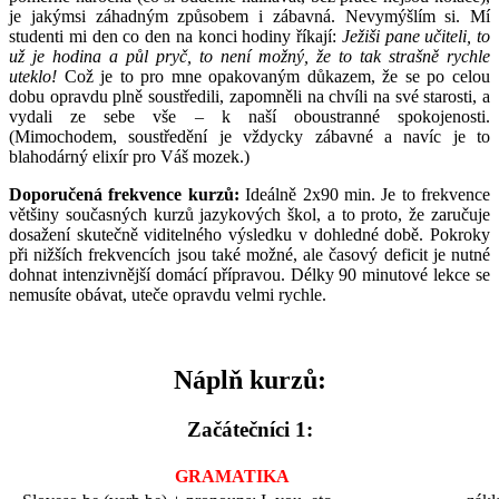
je jakýmsi záhadným způsobem i zábavná. Nevymýšlím si. Mí
studenti mi den co den na konci hodiny říkají:
Ježiši pane učiteli, to
už je hodina a půl pryč, to není možný, že to tak strašně rychle
uteklo!
Což je to pro mne opakovaným důkazem, že se po celou
dobu opravdu plně soustředili, zapomněli na chvíli na své starosti, a
vydali ze sebe vše – k naší oboustranné spokojenosti.
(Mimochodem, soustředění je vždycky zábavné a navíc je to
blahodárný elixír pro Váš mozek.)
Doporučená frekvence kurzů:
Ideálně 2x90 min. Je to frekvence
většiny současných kurzů jazykových škol, a to proto, že zaručuje
dosažení skutečně viditelného výsledku v dohledné době. Pokroky
při nižších frekvencích jsou také možné, ale časový deficit je nutné
dohnat intenzivnější domácí přípravou. Délky 90 minutové lekce se
nemusíte obávat, uteče opravdu velmi rychle.
Náplň kurzů:
Začátečníci 1:
GRAMATIKA