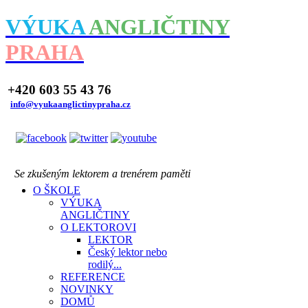
VÝUKA
ANGLIČTINY
PRAHA
+420 603 55 43 76
info@vyukaanglictinypraha.cz
Se zkušeným lektorem a trenérem paměti
O ŠKOLE
VÝUKA
ANGLIČTINY
O LEKTOROVI
LEKTOR
Český lektor nebo
rodilý...
REFERENCE
NOVINKY
DOMŮ