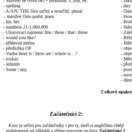
- Sloveso be (verb be) + pronouns: I, you, etc
- zák
- spelling
- dny 
- A/AN/ THE člen určitý a neurčitý, plural
- čísl
– množné číslo podst. jmen
- How 
- his, her
- Prof
- numbers 21-1.000.000
- Stát
- Ukazovací zájmena: this / these / that / those
- Zák
- would you like?
- Běž
- přídavná jména
- Jídl
- předložka OF
- obje
- Vazba there is / there are / where is…?
- obje
- rozkaz
- Měs
- infinitiv
- pře
- Some / any
- pozi
- navi
- dům 
Celkové opako
Začátečníci 2:
Kurz je určen pro začátečníky i pro ty, kteří si angličtinu chtějí
proklepnout od základů a přímo navazuje na kurz
Začátečníci 1
.