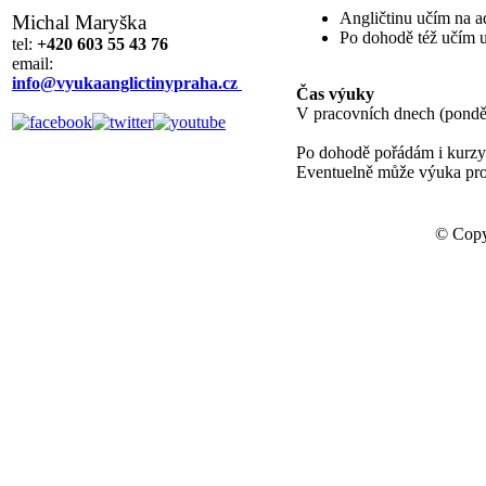
Angličtinu učím na a
Michal Maryška
Po dohodě též učím u
tel:
+420 603 55 43 76
email:
info@vyukaanglictinypraha.cz
Čas výuky
V pracovních dnech (ponděl
Po dohodě pořádám i kurz
Eventuelně může výuka pro
© Copy