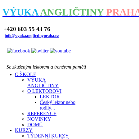
VÝUKA
ANGLIČTINY
PRAH
+420 603 55 43 76
info@vyukaanglictinypraha.cz
Se zkušeným lektorem a trenérem paměti
O ŠKOLE
VÝUKA
ANGLIČTINY
O LEKTOROVI
LEKTOR
Český lektor nebo
rodilý...
REFERENCE
NOVINKY
DOMŮ
KURZY
TÝDENNÍ KURZY