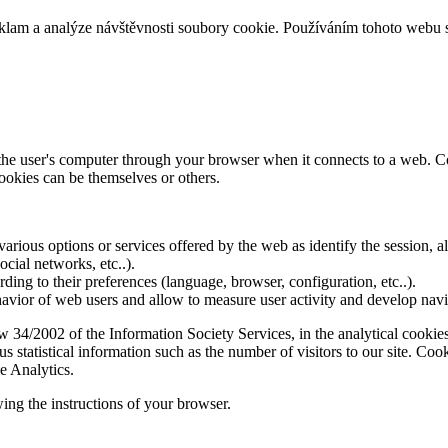
eklam a analýze návštěvnosti soubory cookie. Používáním tohoto webu 
f the user's computer through your browser when it connects to a web. C
ookies can be themselves or others.
various options or services offered by the web as identify the session, all
social networks, etc..).
rding to their preferences (language, browser, configuration, etc..).
ior of web users and allow to measure user activity and develop naviga
4/2002 of the Information Society Services, in the analytical cookies t
 statistical information such as the number of visitors to our site. Co
e Analytics.
ing the instructions of your browser.