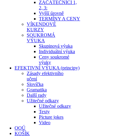
ZAČÁTEČNÍCI 1,
2, 3:
Vyšší úrovně
TERMÍNY A CENY
VÍKENDOVÉ
KURZY
SOUKROMÁ
VÝUKA
Skupinová výuka
Individuální výuka
Ceny soukromé
výuky
EFEKTIVNÍ VÝUKA (principy)
Zásady efektivního
učení
Slovíčka
Gramatika
Další rady
Užitečné odkazy
Užitečné odkazy
Texty
Picture jokes
Video
OOÚ
KOŠÍK