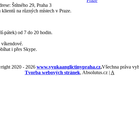
drese: Štítného 29, Praha 3
 klientů na různých místech v Praze.
í-pátek) od 7 do 20 hodin.
y víkendové.
bíhat i přes Skype.
right 2020 -
2026
www.vyukaanglictinypraha.cz
,
Všechna práva vyh
Tvorba webových stránek
, Absolutus.cz |
A