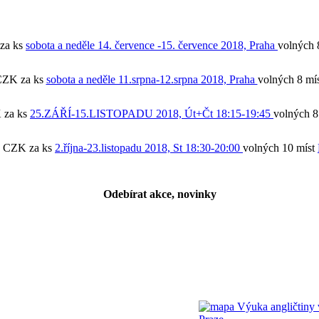
za ks
sobota a neděle 14. července -15. července 2018, Praha
volných 
 CZK
za ks
sobota a neděle 11.srpna-12.srpna 2018, Praha
volných 8 mís
K
za ks
25.ZÁŘÍ-15.LISTOPADU 2018, Út+Čt 18:15-19:45
volných 8
0 CZK
za ks
2.října-23.listopadu 2018, St 18:30-20:00
volných 10 míst
Odebírat akce, novinky